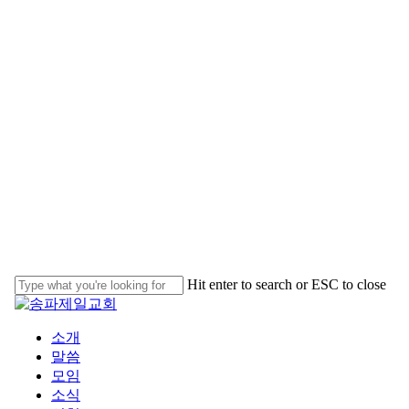
Skip
to
main
content
Hit enter to search or ESC to close
Close
Search
Menu
소개
말씀
모임
소식