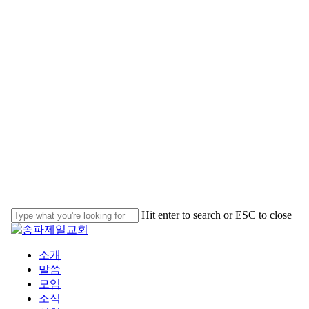
Skip
to
main
content
Hit enter to search or ESC to close
Close
Search
Menu
소개
말씀
모임
소식