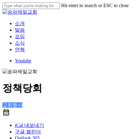
Skip
Hit enter to search or ESC to close
to
Close
main
Search
content
Menu
소개
말씀
모임
소식
연혁
Youtube
정책당회
교회행사
iCal 내보내기
구글 캘린더
Outlook 365