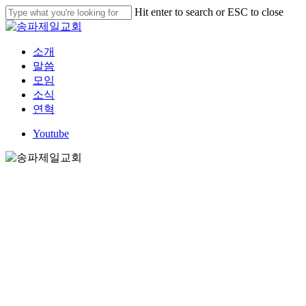
Skip
Hit enter to search or ESC to close
to
Close
main
Search
content
Menu
소개
말씀
모임
소식
연혁
Youtube