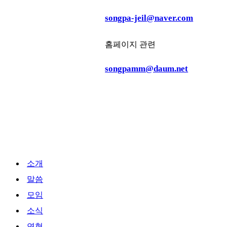
songpa-jeil@naver.com
홈페이지 관련
songpamm@daum.net
Close
소개
Menu
말씀
모임
소식
연혁