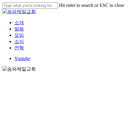
Skip
Hit enter to search or ESC to close
to
Close
main
Search
content
Menu
소개
말씀
모임
소식
연혁
Youtube