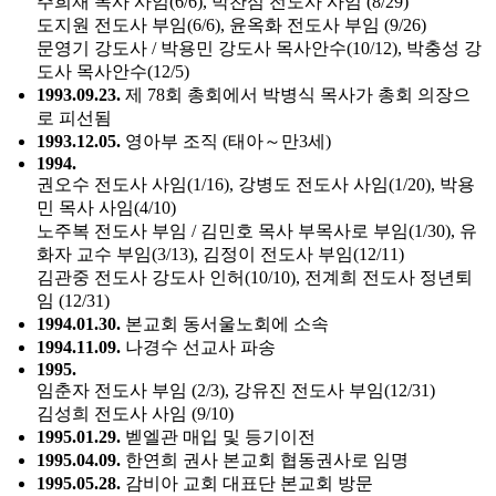
주희재 목사 사임(6/6), 박찬심 전도사 사임 (8/29)
도지원 전도사 부임(6/6), 윤옥화 전도사 부임 (9/26)
문영기 강도사 / 박용민 강도사 목사안수(10/12), 박충성 강
도사 목사안수(12/5)
1993.09.23.
제 78회 총회에서 박병식 목사가 총회 의장으
로 피선됨
1993.12.05.
영아부 조직 (태아～만3세)
1994.
권오수 전도사 사임(1/16), 강병도 전도사 사임(1/20), 박용
민 목사 사임(4/10)
노주복 전도사 부임 / 김민호 목사 부목사로 부임(1/30), 유
화자 교수 부임(3/13), 김정이 전도사 부임(12/11)
김관중 전도사 강도사 인허(10/10), 전계희 전도사 정년퇴
임 (12/31)
1994.01.30.
본교회 동서울노회에 소속
1994.11.09.
나경수 선교사 파송
1995.
임춘자 전도사 부임 (2/3), 강유진 전도사 부임(12/31)
김성희 전도사 사임 (9/10)
1995.01.29.
벧엘관 매입 및 등기이전
1995.04.09.
한연희 권사 본교회 협동권사로 임명
1995.05.28.
감비아 교회 대표단 본교회 방문