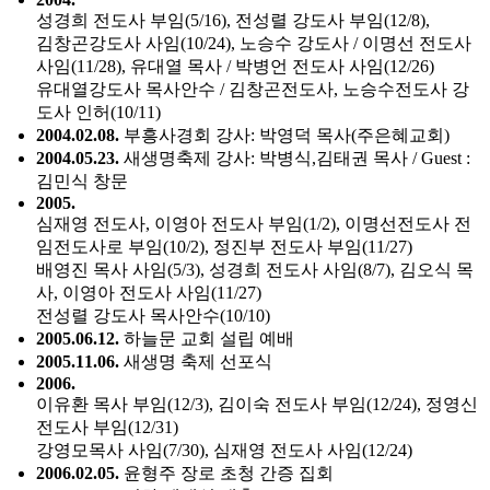
성경희 전도사 부임(5/16), 전성렬 강도사 부임(12/8),
김창곤강도사 사임(10/24), 노승수 강도사 / 이명선 전도사
사임(11/28), 유대열 목사 / 박병언 전도사 사임(12/26)
유대열강도사 목사안수 / 김창곤전도사, 노승수전도사 강
도사 인허(10/11)
2004.02.08.
부흥사경회 강사: 박영덕 목사(주은혜교회)
2004.05.23.
새생명축제 강사: 박병식,김태권 목사 / Guest :
김민식 창문
2005.
심재영 전도사, 이영아 전도사 부임(1/2), 이명선전도사 전
임전도사로 부임(10/2), 정진부 전도사 부임(11/27)
배영진 목사 사임(5/3), 성경희 전도사 사임(8/7), 김오식 목
사, 이영아 전도사 사임(11/27)
전성렬 강도사 목사안수(10/10)
2005.06.12.
하늘문 교회 설립 예배
2005.11.06.
새생명 축제 선포식
2006.
이유환 목사 부임(12/3), 김이숙 전도사 부임(12/24), 정영신
전도사 부임(12/31)
강영모목사 사임(7/30), 심재영 전도사 사임(12/24)
2006.02.05.
윤형주 장로 초청 간증 집회