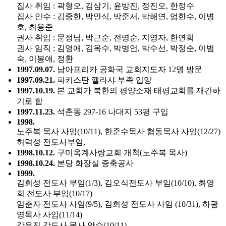
집사 취임 : 곽형오, 김삼기, 윤방진, 정진오, 한정수
집사 안수 : 김중한, 박안식, 박준서, 박해연, 엄한수, 이병
호, 최용준
권사 취임 : 문정님, 박근순, 전명순, 지영자, 한연희
권사 임직 : 김영애, 김옥수, 박병언, 박수선, 박정순, 이범
숙, 이봉애, 정환
1997.09.07.
남아프리카 공화국 교회지도자 12명 방문
1997.09.21.
파키스탄 깰라샤 부족 입양
1997.10.19.
본 교회가 북한의 평양소재 태평교회를 재건하
기로 함
1997.11.23.
석촌동 297-16 나대지 53평 구입
1998.
노주복 목사 사임(10/11), 한준수목사 협동목사 사임(12/27)
허덕성 전도사부임,
1998.10.12.
구미옥계사랑교회 개척(노주복 목사)
1998.10.24.
본당 화장실 증축공사
1999.
김회성 전도사 부임(1/3), 김오식전도사 부임(10/10), 최영
희 전도사 부임(10/17)
임춘자 전도사 사임(9/5), 김회성 전도사 사임 (10/31), 하광
영목사 사임(11/14)
강유진 강도사 목사 안수(10/11)