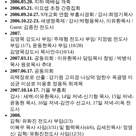
2006.05.20.
지하 예배실 개축
2006.05.21.
이요셉 초청 간증집회
2006.09.24-27.
9개교회 연합 부흥사경회 / 강사:최영기목사
2006.10.22-23.
새생명축제 / 강사:박형용목사, 이유환목사 /
Guest: 김종찬 전도사
2007.
김영묵 강도사 부임/ 주재형 전도사 부임/ 지정범 전도사
부임 (1/7), 윤동현목사 부임 (10/28)
김영묵강도사 목사안수(10/14)
2007.03.11.
공동의회 : 이유환목사 담임목사 청빙 / 박병식
목사 원로목사 추대
2007.06.17.
공동의회
피택장로로 선출 : 강기원 고의경 나상덕 엄한수 옥광명 이
성균 이성로 이용호 정용득 최계목
2007.10.14-17.
가을 부흥회
강사 : 새벽-이유환목사, 14일 저녁-신기형 목사, 15일 저녁-
윤동현 목사, 16일 저녁-김연수 선교사, 17일 저녁-이옥 전
도사
2008.
김혁/ 유화진 전도사 부임(2/3)
이복우 목사 사임(3/31) 및 협력목사(4/6), 김세진목사/ 정영
신/ 김혁/ 유화진전도사 사임(12/31)