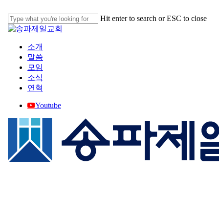
Skip
to
Hit enter to search or ESC to close
main
Close
content
Search
Menu
소개
말씀
모임
소식
연혁
Youtube