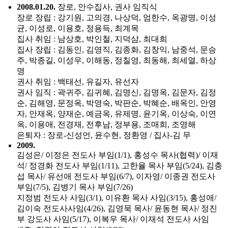
2008.01.20.
장로, 안수집사, 권사 임직식
장로 장립 : 강기원, 고의경, 나상덕, 엄한수, 옥광명, 이성
균, 이성로, 이용호, 정용득, 최계목
집사 취임 : 남상호, 박인철, 지덕삼, 최대희
집사 장립 : 김동인, 김영직, 김종화, 김창익, 남중석, 문승
주, 박종길, 이성우, 이해동, 정칠영, 최동해, 최세열, 하상
명
권사 취임 : 백태선, 유길자, 유선자
권사 임직 : 곽귀주, 김귀혜, 김명신, 김명옥, 김문자, 김정
순, 김해영, 문정옥, 박영숙, 박판순, 박혜순, 배옥인, 안영
자, 안재옥, 양재순, 예금옥, 유제명, 윤기옥, 이상숙, 이연
옥, 이용애, 전경재, 전후남, 정부용, 조매희, 조영해
은퇴자 : 장로-신성언, 윤수현, 정환영 / 집사-김 무
2009.
김성은/ 이정은 전도사 부임(1/1), 홍성수 목사(협력)/ 이재
석/ 정경화 전도사 부임(1/11), 고한율 목사 부임(5/24), 김충
섭 목사/ 유선애 전도사 부임(6/7), 이자영/ 이종권 전도사
부임(7/5), 김병기 목사 부임(7/26)
지정범 전도사 사임(3/1), 이유환 목사 사임(3/15), 홍성애/
김이숙 전도사사임(4/26), 김영묵 목사/ 윤동현 목사/ 정진
부 강도사 사임(5/17), 이복우 목사/ 이재석 전도사 사임