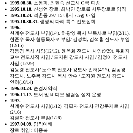
1995.08.30.
소동파. 최현숙 선교사 O국 파송
1995.10.18.
신성언 장로, 최낙인 장로를 시무장로로 임직
1995.10.24.
석촌동 297-15 대지 7.5평 매입
1995.10.30-31.
생명의 다리 특수 전도집회
1996.
한계수 전도사 부임(1/4), 하광영 목사 부목사로 부임(2/11),
한준수 목사 협동목사로 부임/ 김성희, 김석홍 전도사 부임
(12/15)
김동경 목사 사임(12/12), 윤옥화 전도사 사임(9/29), 유화자
교수 전도사직 사임 / 도지원 강도사 사임 / 김정이 전도사
사임 (12/29)
김동경 전도사/ 노주복 전도사 강도사 인허(4/15), 김동경
강도사, 노주복 강도사 목사 안수 / 도지원 전도사 강도사
인허(10/14)
1996.03.24.
순결서약식
1996.11.17.
도서 및 비디오 열람실 설치 운영
1997.
한계수 전도사 사임(1/12), 김필자 전도사 건강문제로 사임
(2/16)
김필자 전도사 부임(1/26)
1997.04.09.
임직예배
장로 취임 : 이종복