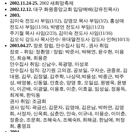
2002.11.24-25.
2002 새희망축제
2002.12.12.
대구 화원중앙교회 입당예배(강유진목사)
2003.
김미숙 전도사 부임(1/12), 강영모 목사 부임(3/2), 홍성애
전도사 부임(11/16), 박병언 전도사 부임(11/23)
주기철 목사 사임(2/23), 김미숙 전도사 사임(11/16)
김오식 강도사 목사안수/ 유대열전도사 강도사 인허(10/13)
2003.04.27.
장로 장립, 안수집사 임직 , 권사 취임
장로 – 취임: 정환영 / 장립: 박준서, 박해연, 윤수현, 이용
인, 최승복, 최용준
안수집사 취임: 신남수, 옥광명, 이성로
안수집사 임직: 강기원 고의경, 공보일, 구자순, 권중로, 김
대원, 김무, 김정열, 김주학, 나상덕,박용성, 박종근, 박주
성, 배영봉, 신동열, 안효순, 양영 호, 오일섭, 원병욱, 윤병
이, 이곤배, 이광열, 이용호, 이준, 이효걸, 임성실, 정용득,
최계목, 한익동
권사 취임: 조금희
권사 임직: 곽금선, 김문자, 김영애, 김은남, 박하연, 김영
희, 서정자, 신옥희, 심춘만, 안숙, 이규내, 이용순, 이이춘,
정종순, 조문희, 조혜숙A, 조혜숙B, 최해금, 한남예, 허정
희, 홍영표
2004.